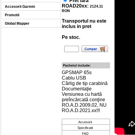
Pret fara
ROAD20xx:
2124.11
Accesorii Garmin
RON
Promotii
Transportul nu este
Global Mapper
inclus in pret
Pe stoc.
Pachetul include:
GPSMAP 65s
Cablu USB
Cârlig de tip carabină
Documentaţie
Versiunea cu hartă
preîncărcată conţine
RO.A.D.2009.02, NU
RO.A.D.2021.xx!!!
Accesorii
Specificatii
FAQ