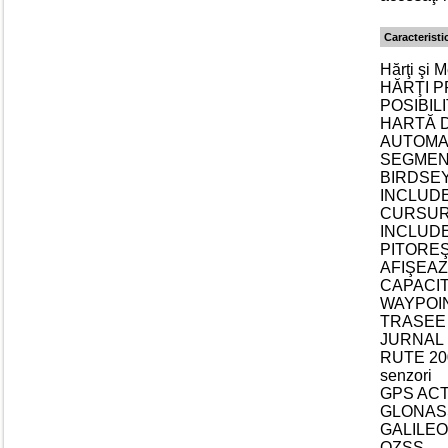
Caracteristi
Hărţi şi 
HĂRŢI PR
POSIBIL
HARTĂ 
AUTOMAT
SEGMEN
BIRDSEYE
INCLUDE
CURSURI
INCLUDE
PITOREŞ
AFIŞEAZ
CAPACIT
WAYPOIN
TRASEE 
JURNAL D
RUTE 200,
senzori
GPS ACT
GLONAS
GALILEO
QZSS