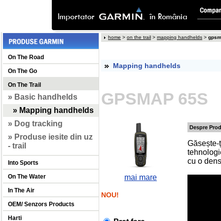
home
>
on the trail
>
mapping handhelds
>
gpsm
On The Road
Mapping handhelds
On The Go
On The Trail
GPSMAP 65S
» Basic handhelds
» Mapping handhelds
» Dog tracking
Despre Pro
» Produse iesite din uz
Găsește-ț
- trail
tehnologi
cu o dens
Into Sports
On The Water
mai mare
In The Air
NOU!
OEM/ Senzors Products
Harti