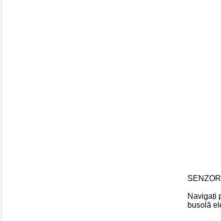
SENZOR
Navigați 
busolă e