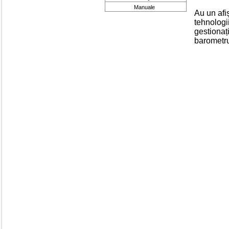
Manuale
Au un afi
tehnologi
gestionaț
barometru