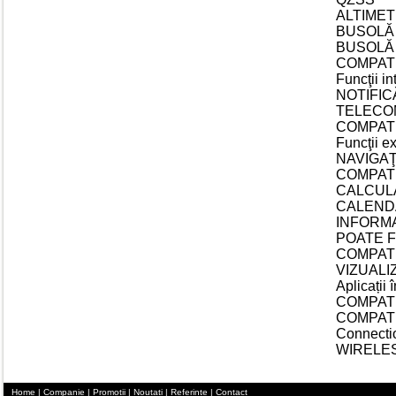
ALTIME
BUSOLĂ E
BUSOLĂ 
COMPATI
Funcţii in
NOTIFIC
TELECO
COMPAT
Funcţii e
NAVIGAŢ
COMPAT
CALCUL
CALEND
INFORMA
POATE FI
COMPATIB
VIZUALI
Aplicații î
COMPATI
COMPATI
Connecti
WIRELES
Home
|
Companie
|
Promotii
|
Noutati
|
Referinte
|
Contact