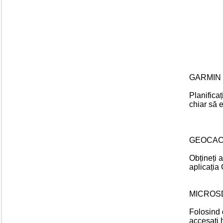
GARMIN
Planificaț
chiar să e
GEOCAC
Obțineți 
aplicația
MICROS
Folosind 
accesaţi 