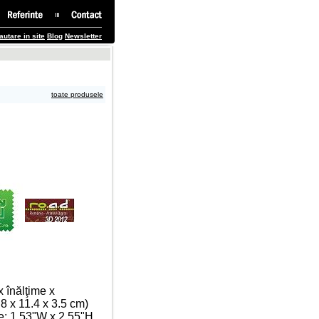
autare in site
Blog
Newsletter
toate produsele
x înălţime x
.8 x 11.4 x 3.5 cm)
me: 1.53"W x 2.55"H