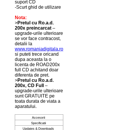
suport CD
-Scurt ghid de utilizare
Nota:
>
Pretul cu Ro.a.d.
200x preincarcat
–
upgrade-urile ulterioare
se vor face contracost,
detalii la
www.romaniadigitala.ro
si puteti trece oricand
dupa aceasta la o
licenta de ROAD200x
full CD achitand doar
diferenta de pret.
>
Pretul cu Ro.a.d.
200x, CD Full
–
upgrade-urile ulterioare
sunt GRATUITE pe
toata durata de viata a
aparatului.
Accesorii
Specificatii
Updates & Downloads