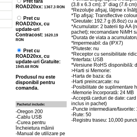
Pret fara
(3.8 x 6.3 cm); 3" diag (7.6 cm)
ROAD20xx:
1367.3 RON
*Rezoluţie afişaj, lăţime x înă
*Tip afişaj: Transflective col
Pret cu
*Greutate: 192.7 g (6.8oz) cu 
ROAD20xx, cu
*Acumulator: 2 baterii tip AA (
update-uri
pachet); recomandare NiMH s
Contracost:
1620.19
*Durata de viata a acumulatoru
RON
*Impermeabil: da (IPX7)
*Pluteste: nu
Pret cu
*Receptor cu sensibilitate ridi
ROAD20xx, cu
*Interfata: USB
update-uri Gratuite:
*Versiune RoHS disponibilă: 
1945.68 RON
>Harti si Memorie:
-Harta de baza: da
Produsul nu este
-Harti preincarcate: nu
disponibil pentru
-Posibilitate de suplimentare h
comanda.
-Memorie încorporată: 24 MB
-Acceptă carduri de date: car
inclus in pachet)
Pachetul include:
-Puncte intermediare/favorite:
-Oregon 200
-Rute: 50
-Cablu USB
-Registru traseu: 10,000 punct
-Curea pentru
încheietura mâinii
-Manual de utilizare pe