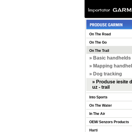
On The Road
On The Go
On The Trail
» Basic handhelds
» Mapping handhe
» Dog tracking
» Produse iesite d
uz - trail
Into Sports
On The Water
In The Air
OEM/ Senzors Products
Harti