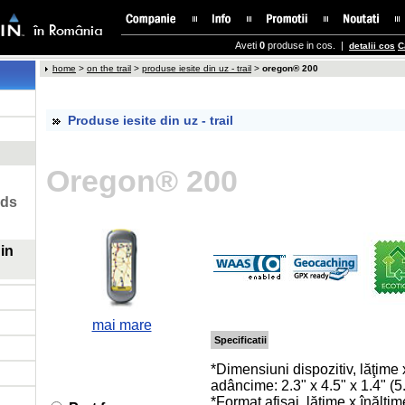
Aveti
0
produse in cos. |
detalii cos
C
home
>
on the trail
>
produse iesite din uz - trail
>
oregon® 200
Produse iesite din uz - trail
Oregon® 200
lds
in
mai mare
Specificatii
*Dimensiuni dispozitiv, lăţime 
adâncime: 2.3" x 4.5" x 1.4" (5
*Format afişaj, lăţime x înălţi