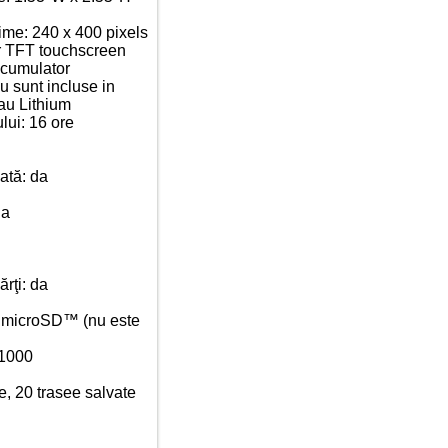
lţime: 240 x 400 pixels
our TFT touchscreen
acumulator
nu sunt incluse in
au Lithium
lui: 16 ore
cată: da
da
ărţi: da
d microSD™ (nu este
 1000
e, 20 trasee salvate