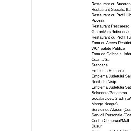
Restaurant cu Bucatarie
Restaurant Specific Ital
Restaurant cu Profil Li
Pizzerie 
Restaurant Pescaresc 
Gratar/Mici/Rotiserie/k
Restaurant cu Profil Tu
Zona cu Acces Restricti
WC/Toalete Publice 
Zona de Odihna si Infor
Coama/Sa 
Stancarie 
Emblema Romaniei 
Emblema Judetului Sala
Recif din Nisip 
Emblema Judetului Sat
Belvedere/Panorama 
Scoala/Liceu/Gradinita/
Mare(a Neagra) 
Servicii de Afaceri (Cura
Servicii Personale (Coa
Centru Comercial/Mall 
Dusuri 