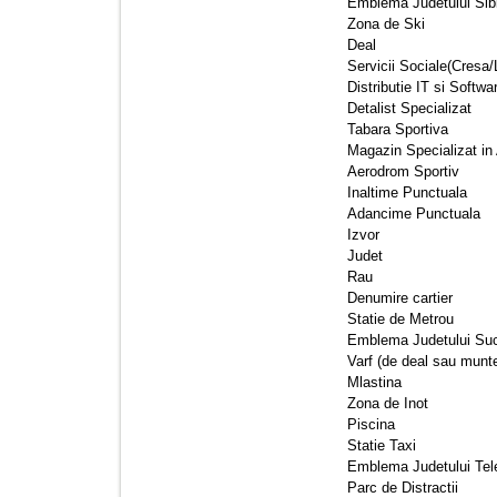
Emblema Judetului Sibi
Zona de Ski 
Deal 
Servicii Sociale(Cresa/
Distributie IT si Softwar
Detalist Specializat 
Tabara Sportiva 
Magazin Specializat in A
Aerodrom Sportiv 
Inaltime Punctuala 
Adancime Punctuala 
Izvor 
Judet 
Rau 
Denumire cartier 
Statie de Metrou 
Emblema Judetului Suc
Varf (de deal sau munte
Mlastina 
Zona de Inot 
Piscina 
Statie Taxi 
Emblema Judetului Tel
Parc de Distractii 