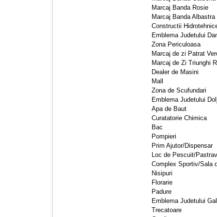
Marcaj Banda Rosie 
Marcaj Banda Albastra 
Constructii Hidrotehnice
Emblema Judetului Dam
Zona Periculoasa 
Marcaj de zi Patrat Ver
Marcaj de Zi Triunghi R
Dealer de Masini 
Mall 
Zona de Scufundari 
Emblema Judetului Dolj
Apa de Baut 
Curatatorie Chimica 
Bac 
Pompieri 
Prim Ajutor/Dispensar 
Loc de Pescuit/Pastrava
Complex Sportiv/Sala 
Nisipuri 
Florarie 
Padure 
Emblema Judetului Gala
Trecatoare 