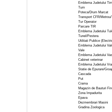
Emblema Judetului Timi
Turn 
Poteca/Drum Marcat 
Transport CFR/Metrou/
Tur Operator 
Parcare TIR 
Emblema Judetului Tul
Tunel/Pestera 
Utilitati Publice (Ele
Emblema Judetului Val
Vale 
Emblema Judetului Vasl
Cabinet veterinar 
Emblema Judetului Vra
Statie de Epurare/Groa
Cascada 
Put 
Crama 
Magazin de Bauturi Fin
Zona Impadurita 
Epava 
Dezmembrari Masini 
Gradina Zoologica 