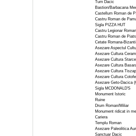
Turn Dacic 
Bastion/Barbacana Med
Castellum Roman de P
Castru Roman de Pama
Sigla PIZZA HUT 
Castru Legionar Roman
Castru Roman de Piatra
Cetate Romana-Bizantin
Asezare Aspectul Cultur
Asezare Cultura Ceramic
Asezare Cultura Starcev
Asezare Cultura Basara
Asezare Cultura Tiszapo
Asezare Cultura Cotofen
Asezare Geto-Dacica (C
Sigla MCDONALD'S 
Monument Istoric 
Ruine 
Drum Roman/Miliar 
Monument ridicat in memo
Cariera 
Templu Roman 
Asezare Paleolitica Aur
Sanctuar Dacic 