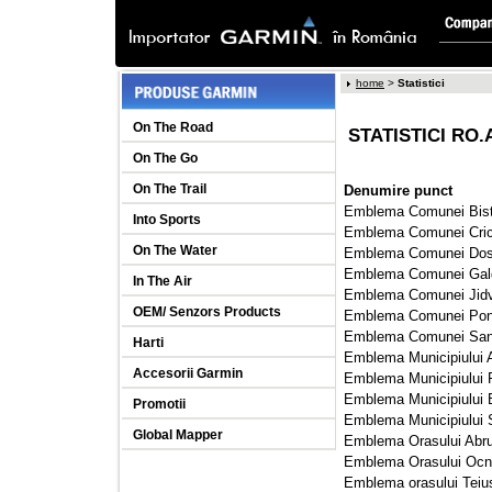
home
> 
Statistici
On The Road
STATISTICI RO.
On The Go
On The Trail
Denumire punct
Emblema Comunei Bistra
Into Sports
Emblema Comunei Crica
On The Water
Emblema Comunei Dosta
Emblema Comunei Galda
In The Air
Emblema Comunei Jidvei
OEM/ Senzors Products
Emblema Comunei Ponor
Emblema Comunei Santi
Harti
Emblema Municipiului A
Accesorii Garmin
Emblema Municipiului Re
Emblema Municipiului Bl
Promotii
Emblema Municipiului S
Global Mapper
Emblema Orasului Abrud
Emblema Orasului Ocna
Emblema orasului Teius