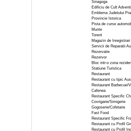
Sinagoga 
Edificiu de Cult Adventi
Emblema Judetului Pra
Provincie Istorica 
Pista de curse automobi
Munte 
Torent 
Magazin de Inregistrari
Servicii de Reparatii Au
Rezervatie 
Rezervor 
Bloc intr-o zona rezide
Statiune Turistica 
Restaurant 
Restaurant cu tipic Aust
Restaurant Barbecue/V
Cafenea 
Restaurant Specific Ch
Covrigarie/Simigerie 
Gogoserie/Cofetarie 
Fast Food 
Restaurant Specific Fr
Restaurant cu Profil Gr
Restaurant cu Profil Ind