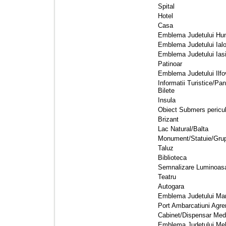
Spital 
Hotel 
Casa 
Emblema Judetului Hun
Emblema Judetului Ialo
Emblema Judetului Iasi
Patinoar 
Emblema Judetului Ilfov
Informatii Turistice/Pan
Bilete
Insula 
Obiect Submers pericul
Brizant 
Lac Natural/Balta 
Monument/Statuie/Grup 
Taluz 
Biblioteca 
Semnalizare Luminoasa
Teatru 
Autogara 
Emblema Judetului Mar
Port Ambarcatiuni Agre
Cabinet/Dispensar Medi
Emblema Judetului Mehe