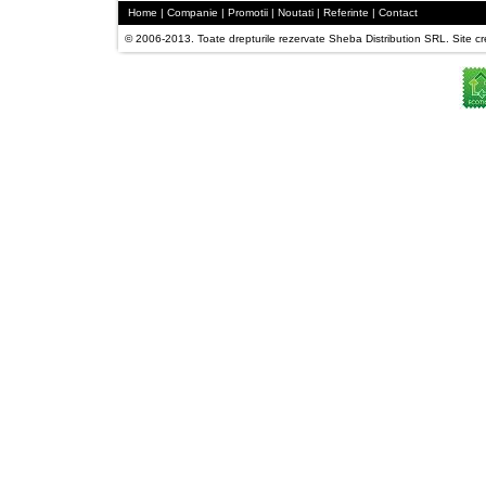
Home
| 
Companie
| 
Promotii
| 
Noutati
| 
Referinte
| 
Contact
© 2006-2013. Toate drepturile rezervate Sheba Distribution SRL. Site crea