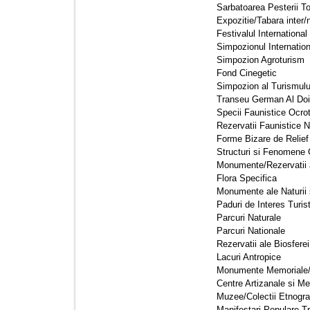
Sarbatoarea Pesterii Top
Expozitie/Tabara inter/n
Festivalul International
Simpozionul Internatio
Simpozion Agroturism 
Fond Cinegetic 
Simpozion al Turismulu
Transeu German Al Doil
Specii Faunistice Ocroti
Rezervatii Faunistice Na
Forme Bizare de Relief 
Structuri si Fenomene 
Monumente/Rezervatii al
Flora Specifica 
Monumente ale Naturii s
Paduri de Interes Turist
Parcuri Naturale 
Parcuri Nationale 
Rezervatii ale Biosferei 
Lacuri Antropice 
Monumente Memoriale/
Centre Artizanale si Me
Muzee/Colectii Etnograf
Manifestari Populare Tra