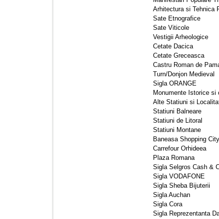
Arhitectura si Tehnica 
Sate Etnografice 
Sate Viticole 
Vestigii Arheologice 
Cetate Dacica 
Cetate Greceasca 
Castru Roman de Pama
Turn/Donjon Medieval 
Sigla ORANGE 
Monumente Istorice si d
Alte Statiuni si Localitat
Statiuni Balneare 
Statiuni de Litoral 
Statiuni Montane 
Baneasa Shopping City
Carrefour Orhideea 
Plaza Romana 
Sigla Selgros Cash & C
Sigla VODAFONE 
Sigla Sheba Bijuterii 
Sigla Auchan 
Sigla Cora 
Sigla Reprezentanta Da