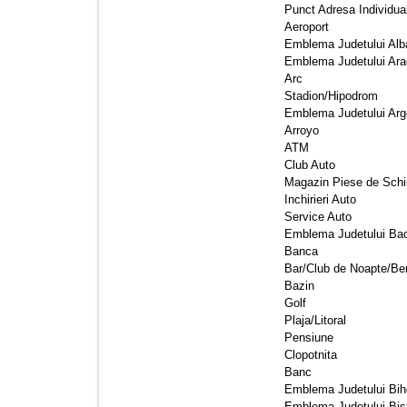
Punct Adresa Individual
Aeroport 
Emblema Judetului Alba
Emblema Judetului Arad
Arc 
Stadion/Hipodrom 
Emblema Judetului Arg
Arroyo 
ATM 
Club Auto 
Magazin Piese de Schi
Inchirieri Auto 
Service Auto 
Emblema Judetului Bac
Banca 
Bar/Club de Noapte/Ber
Bazin 
Golf 
Plaja/Litoral 
Pensiune 
Clopotnita 
Banc 
Emblema Judetului Biho
Emblema Judetului Bist