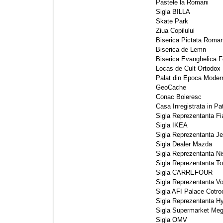
Pastele la Romani 
Sigla BILLA 
Skate Park 
Ziua Copilului 
Biserica Pictata Roma
Biserica de Lemn 
Biserica Evanghelica For
Locas de Cult Ortodox 
Palat din Epoca Modern
GeoCache 
Conac Boieresc 
Casa Inregistrata in Pa
Sigla Reprezentanta Fia
Sigla IKEA 
Sigla Reprezentanta Je
Sigla Dealer Mazda 
Sigla Reprezentanta Ni
Sigla Reprezentanta To
Sigla CARREFOUR 
Sigla Reprezentanta Vo
Sigla AFI Palace Cotroc
Sigla Reprezentanta H
Sigla Supermarket Meg
Sigla OMV 