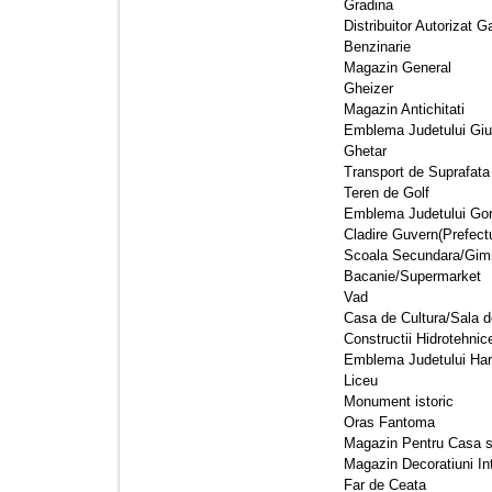
Gradina 
Distribuitor Autorizat 
Benzinarie 
Magazin General 
Gheizer 
Magazin Antichitati 
Emblema Judetului Giur
Ghetar 
Transport de Suprafata 
Teren de Golf 
Emblema Judetului Gorj
Cladire Guvern(Prefectur
Scoala Secundara/Gimn
Bacanie/Supermarket 
Vad 
Casa de Cultura/Sala d
Constructii Hidrotehnice
Emblema Judetului Harg
Liceu 
Monument istoric 
Oras Fantoma 
Magazin Pentru Casa si
Magazin Decoratiuni Int
Far de Ceata 