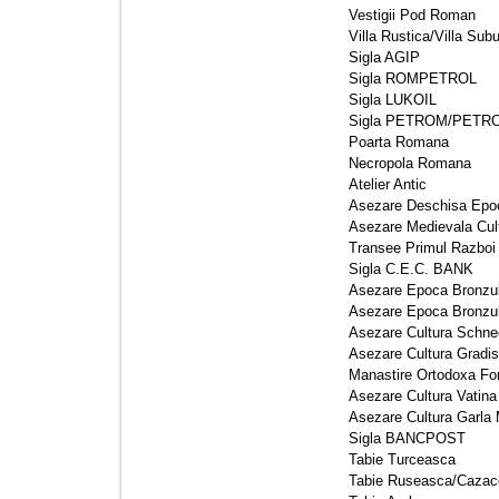
Vestigii Pod Roman 
Villa Rustica/Villa Su
Sigla AGIP 
Sigla ROMPETROL 
Sigla LUKOIL 
Sigla PETROM/PETR
Poarta Romana 
Necropola Romana 
Atelier Antic 
Asezare Deschisa Epoca
Asezare Medievala Cult
Transee Primul Razboi 
Sigla C.E.C. BANK 
Asezare Epoca Bronzulu
Asezare Epoca Bronzulu
Asezare Cultura Schnec
Asezare Cultura Gradis
Manastire Ortodoxa Fort
Asezare Cultura Vatina 
Asezare Cultura Garla 
Sigla BANCPOST 
Tabie Turceasca 
Tabie Ruseasca/Cazac