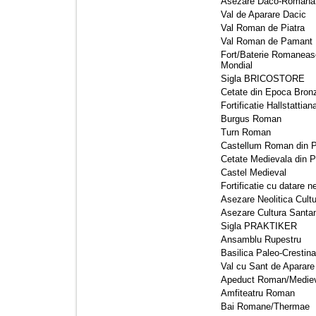
Asezare Daco-Romana 
Val de Aparare Dacic 
Val Roman de Piatra 
Val Roman de Pamant 
Fort/Baterie Romaneasc
Mondial
Sigla BRICOSTORE 
Cetate din Epoca Bronzu
Fortificatie Hallstattian
Burgus Roman 
Turn Roman 
Castellum Roman din Pi
Cetate Medievala din Pi
Castel Medieval 
Fortificatie cu datare 
Asezare Neolitica Cultu
Asezare Cultura Santan
Sigla PRAKTIKER 
Ansamblu Rupestru 
Basilica Paleo-Crestina 
Val cu Sant de Aparare
Apeduct Roman/Mediev
Amfiteatru Roman 
Bai Romane/Thermae 