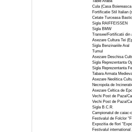
Tabie Araba 
Cula (Casa Boiereasca F
Fortificatie Stil Italian 
Cetate Turceasa Bastio
Sigla RAIFFEISSEN 
Sigla BMW 
Transee/Fortificatii din
Asezare Cultura Tei (Ep
Sigla Benzinariile Aral 
Tumul 
Asezare Deschisa Cultu
Sigla Reprezentanta Op
Sigla Reprezentanta Fer
Tabara Armata Medieval
Asezare Neolitica Cultur
Necropola de Incineratie
Asezare Celtica de Epoc
Vechi Post de Paza/Ca
Vechi Post de Paza/Car
Sigla B.C.R. 
Campionatul de caiac-c
Festivalul de Folclor "Fl
Expozitia de flori "Expof
Festivalul international