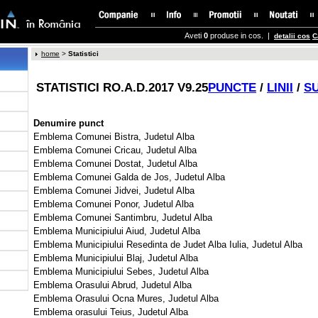
Aveti 
0
produse in cos. | 
detalii cos
C
home
> 
Statistici
STATISTICI RO.A.D.2017 V9.25
PUNCTE
/ 
LINII
/ 
S
Denumire punct
Emblema Comunei Bistra, Judetul Alba 
Emblema Comunei Cricau, Judetul Alba 
Emblema Comunei Dostat, Judetul Alba 
Emblema Comunei Galda de Jos, Judetul Alba 
Emblema Comunei Jidvei, Judetul Alba 
Emblema Comunei Ponor, Judetul Alba 
Emblema Comunei Santimbru, Judetul Alba 
Emblema Municipiului Aiud, Judetul Alba 
Emblema Municipiului Resedinta de Judet Alba Iulia, Judetul Alba 
Emblema Municipiului Blaj, Judetul Alba 
Emblema Municipiului Sebes, Judetul Alba 
Emblema Orasului Abrud, Judetul Alba 
Emblema Orasului Ocna Mures, Judetul Alba 
Emblema orasului Teius, Judetul Alba 