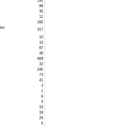
192 
98 
35 
12 
166 
oi 
317 
10 
10 
87 
38 
408 
32 
245 
73 
41 
3 
1 
6 
3 
33 
19 
26 
5 