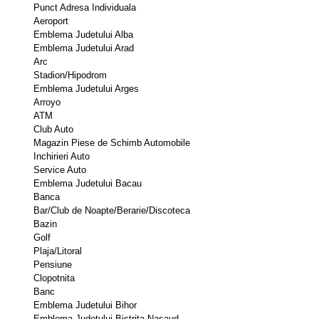
Punct Adresa Individuala 
Aeroport 
Emblema Judetului Alba 
Emblema Judetului Arad 
Arc 
Stadion/Hipodrom 
Emblema Judetului Arges 
Arroyo 
ATM 
Club Auto 
Magazin Piese de Schimb Automobile 
Inchirieri Auto 
Service Auto 
Emblema Judetului Bacau 
Banca 
Bar/Club de Noapte/Berarie/Discoteca 
Bazin 
Golf 
Plaja/Litoral 
Pensiune 
Clopotnita 
Banc 
Emblema Judetului Bihor 
Emblema Judetului Bistrita-Nasaud 