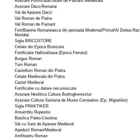
Asezare Fortificata/Cetate de Pamant Medievala 
Asezare Daco-Romana 
Val de Aparare Dacic 
Val Roman de Piatra 
Val Roman de Pamant 
Fort/Baterie Romaneasca din perioada Moderna/Primul/Al Doilea Razb
Mondial
Sigla BRICOSTORE 
Cetate din Epoca Bronzului 
Fortificatie Hallstattiana (Epoca Fierului) 
Burgus Roman 
Turn Roman 
Castellum Roman din Piatra 
Cetate Medievala din Piatra 
Castel Medieval 
Fortificatie cu datare necunoscuta 
Asezare Neolitica Cultura Bodrogkeresztur 
Asezare Cultura Santana de Mures-Cerneahov (Ep. Migratiilor) 
Sigla PRAKTIKER 
Ansamblu Rupestru 
Basilica Paleo-Crestina 
Val cu Sant de Aparare Medieval 
Apeduct Roman/Medieval 
Amfiteatru Roman 