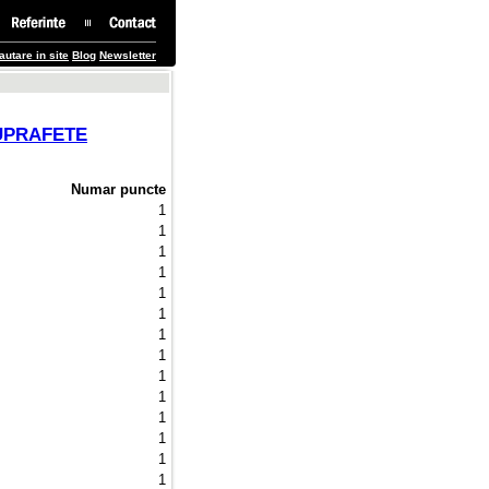
autare in site
Blog
Newsletter
UPRAFETE
Numar puncte
1 
1 
1 
1 
1 
1 
1 
1 
1 
1 
1 
1 
1 
1 