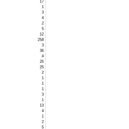
17 
1 
3 
4 
2 
5 
12 
258 
3 
36 
4 
25 
25 
2 
1 
1 
1 
3 
1 
13 
4 
1 
2 
5 