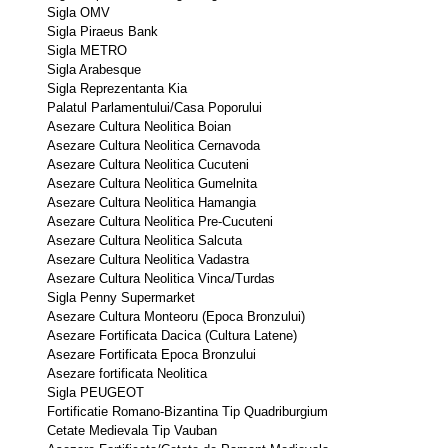
Sigla OMV 
Sigla Piraeus Bank 
Sigla METRO 
Sigla Arabesque 
Sigla Reprezentanta Kia 
Palatul Parlamentului/Casa Poporului 
Asezare Cultura Neolitica Boian 
Asezare Cultura Neolitica Cernavoda 
Asezare Cultura Neolitica Cucuteni 
Asezare Cultura Neolitica Gumelnita 
Asezare Cultura Neolitica Hamangia 
Asezare Cultura Neolitica Pre-Cucuteni 
Asezare Cultura Neolitica Salcuta 
Asezare Cultura Neolitica Vadastra 
Asezare Cultura Neolitica Vinca/Turdas 
Sigla Penny Supermarket 
Asezare Cultura Monteoru (Epoca Bronzului) 
Asezare Fortificata Dacica (Cultura Latene) 
Asezare Fortificata Epoca Bronzului 
Asezare fortificata Neolitica 
Sigla PEUGEOT 
Fortificatie Romano-Bizantina Tip Quadriburgium 
Cetate Medievala Tip Vauban 